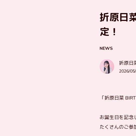
折原日菜 
定！
NEWS
折原日菜 
2026/05/
「折原日菜 BIR
お誕生日を記念
たくさんのご参