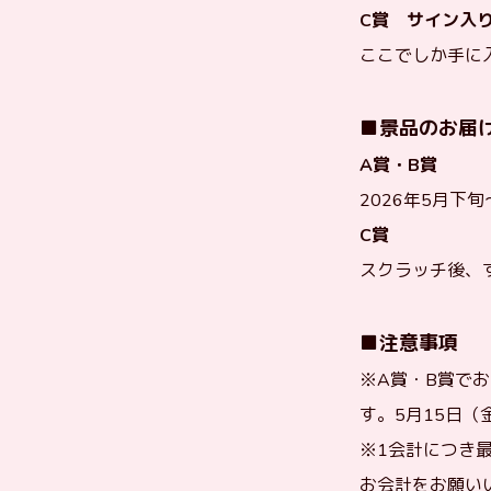
C賞 サイン入
ここでしか手に
■景品のお届
A賞・B賞
2026年5月下
C賞
スクラッチ後、
■注意事項
※A賞・B賞でお
す。5月15日（
※1会計につき
お会計をお願い