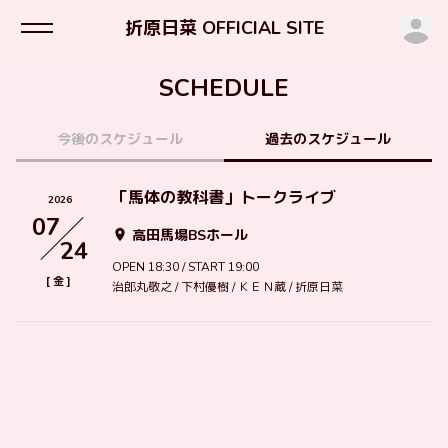
ロ
折原日菜 OFFICIAL SITE
SCHEDULE
今後のスケジュール
過去のスケジュール
「馬体の教科書」トークライブ
2026
07
高田馬場BSホール
24
OPEN 18:30 / START 19:00
[
]
金
治郎丸敬之 / 下村優樹 / ＫＥＮ蔵 / 折原日菜